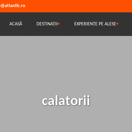
e@atlantic.ro
ACASĂ
DESTINAȚII
▾
EXPERIENȚE PE ALESE
▾
calatorii