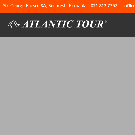
Str. George Enescu 8A, Bucuresti, Romania
021 312 7757
offic