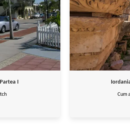
Partea I
Iordania
atch
Cum a