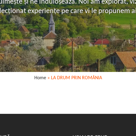
imește și ne înduioșează. Noi am explorat, vizi
lecționat experiențe pe care vi le propunem ai
Home
»
LA DRUM PRIN ROMÂNIA