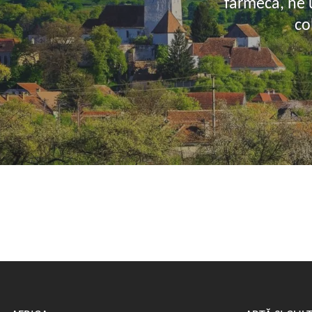
farmecă, ne u
co