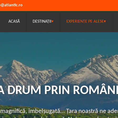
e@atlantic.ro
ACASĂ
DESTINAȚII
▾
EXPERIENȚE PE ALESE
▾
A DRUM PRIN ROMÂN
, magnifică, îmbelșugată… Țara noastră ne ade