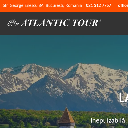
Str. George Enescu 8A, Bucuresti, Romania
021 312 7757
offic
L
Inepuizabilă