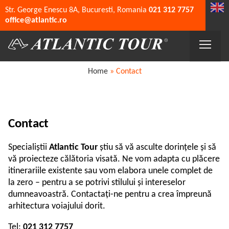
Str. George Enescu 8A, Bucuresti, Romania
021 312 7757
office@atlantic.ro
Home
»
Contact
Contact
Specialiștii
Atlantic Tour
știu să vă asculte dorințele și să
vă proiecteze călătoria visată. Ne vom adapta cu plăcere
itinerariile existente sau vom elabora unele complet de
la zero – pentru a se potrivi stilului și intereselor
dumneavoastră. Contactați-ne pentru a crea împreună
arhitectura voiajului dorit.
Tel:
021 312 7757