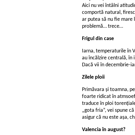
Aici nu vei întâlni atitud
comportă natural, firesc,
ar putea să nu fie mare 
problemă… trece…
Frigul din case
Iarna, temperaturile în V
au încălzire centrală, în 
Dacă vii în decembrie-ian
Zilele ploii
Primăvara și toamna, pe
foarte ridicat în atmsoe
traduce în ploi torențiale
„gota fria”, vei spune că
asigur că nu este așa, c
Valencia în august?