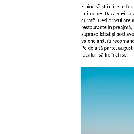
E bine să știi că este fo
latitudine. Dacă vrei să 
curată. Deși orașul are 
restaurante în preajmă, 
suprasolicitat și poți av
valenciană, îți recomand 
Pe de altă parte, august
localuri să fie închise.