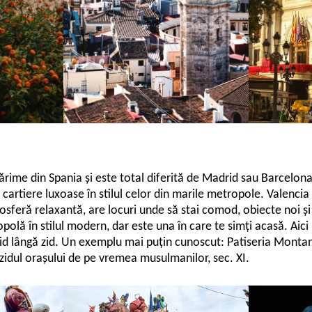
mărime din Spania și este total diferită de Madrid sau Barcelon
e, cartiere luxoase în stilul celor din marile metropole. Valencia 
sferă relaxantă, are locuri unde să stai comod, obiecte noi ș
olă în stilul modern, dar este una în care te simți acasă. Aici 
id lângă zid. Un exemplu mai puțin cunoscut: Patiseria Montane
zidul orașului de pe vremea musulmanilor, sec. XI.