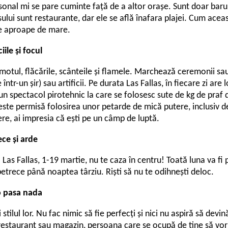
sonal mi se pare cuminte față de a altor orașe. Sunt doar barur
șului sunt restaurante, dar ele se află înafara plajei. Cum acea
de aproape de mare.
iile și focul
omotul, flăcările, scânteile și flamele. Marchează ceremonii s
 într-un șir) sau artificii. Pe durata Las Fallas, în fiecare zi are
n spectacol pirotehnic la care se folosesc sute de kg de praf 
ste permisă folosirea unor petarde de mică putere, inclusiv de
ere, ai impresia că ești pe un câmp de luptă.
ece și arde
l Las Fallas, 1-19 martie, nu te caza în centru! Toată luna va fi
 petrece până noaptea târziu. Riști să nu te odihnești deloc.
o pasa nada
stilul lor. Nu fac nimic să fie perfecți și nici nu aspiră să devin
n restaurant sau magazin, persoana care se ocupă de tine să vor