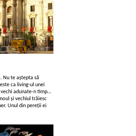
a. Nu te aștepta să
este ca living-ul unei
i vechi adunate-n timp…
noul și vechiul trăiesc
r. Unul din pereții ei