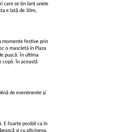
i care se țin lanț unele
sta e lată de 30m,
au momente festive prin
 loc o mascletá în Plaza
de pușcă. În ultima
 copii. În această
 plină de evenimente și
ă. E foarte posibil ca în
bească și cu altcineva.