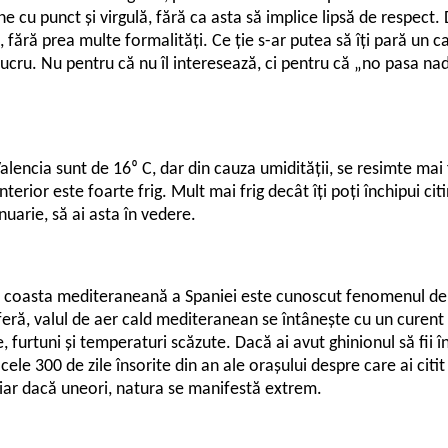
ine cu punct și virgulă, fără ca asta să implice lipsă de respect. 
 fără prea multe formalități. Ce ție s-ar putea să îți pară un ca
lucru. Nu pentru că nu îl interesează, ci pentru că „no pasa na
alencia sunt de 16⁰ C, dar din cauza umidității, se resimte mai
interior este foarte frig. Mult mai frig decât îți poți închipui c
uarie, să ai asta în vedere.
 coasta mediteraneană a Spaniei este cunoscut fenomenul de „
feră, valul de aer cald mediteranean se întânește cu un curent 
, furtuni și temperaturi scăzute. Dacă ai avut ghinionul să fii în
 cele 300 de zile însorite din an ale orașului despre care ai cit
hiar dacă uneori, natura se manifestă extrem.