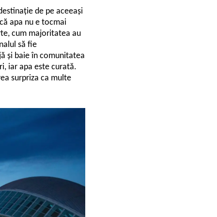
 destinație de pe aceeași
a că apa nu e tocmai
arte, cum majoritatea au
alul să fie
jă și baie în comunitatea
ri, iar apa este curată.
vea surpriza ca multe