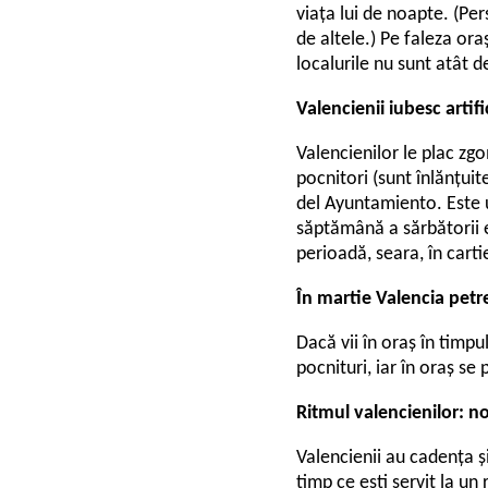
viața lui de noapte. (Per
de altele.) Pe faleza ora
localurile nu sunt atât 
Valencienii iubesc artific
Valencienilor le plac zg
pocnitori (sunt înlănțuite
del Ayuntamiento. Este u
săptămână a sărbătorii e
perioadă, seara, în carti
În martie Valencia petr
Dacă vii în oraș în timpu
pocnituri, iar în oraș se
Ritmul valencienilor: n
Valencienii au cadența și 
timp ce ești servit la u