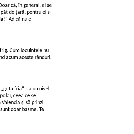
Doar că, în general, ei se
păt de țară, pentru el s-
da!” Adică nu e
 frig. Cum locuințele nu
itind acum aceste rânduri.
gota fria”. La un nivel
polar, ceea ce se
 Valencia și să prinzi
it sunt doar basme. Te