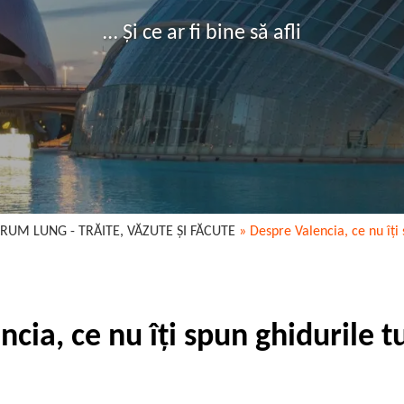
… Și ce ar fi bine să afli
RUM LUNG - TRĂITE, VĂZUTE ȘI FĂCUTE
»
Despre Valencia, ce nu îți 
cia, ce nu îți spun ghidurile tu