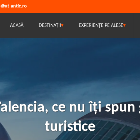
e@atlantic.ro
ACASĂ
DESTINAȚII
▾
EXPERIENȚE PE ALESE
▾
alencia, ce nu îți spun 
turistice