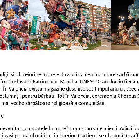
radiții și obiceiuri seculare – dovadă că cea mai mare sărbătoa
a fost inclusă în Patrimoniul Mondial UNESCO; are loc în fieca
e. În Valencia există magazine deschise tot timpul anului, specia
n costumații pentru bărbați. Tot în Valencia, ceremonia Chorpus 
 mai veche sărbătoare religioasă a comunității.
re
 dezvoltat „cu spatele la mare”, cum spun valencienii. Adică lo
vei găsi pe malul mării, ci în interior. Cartierul se cheamă Ruzaf