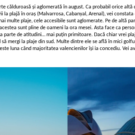
arte călduroasă și aglomerată în august. Ca probabil orice altă
vii la plajă în oraș (Malvarrosa, Cabanyal, Arenal), vei constat
mai multe plaje, cele accesibile sunt aglomerate. Pe de altă p
acestea sunt pline de oameni la ora mesei. Asta face ca person
ea parte de atitudini… mai puțin primitoare. Dacă chiar vrei pla
să mergi la plaje din sud. Multe dintre ele se află în mici golfu
 este luna când majoritatea valencienilor își ia concediu. Vei a