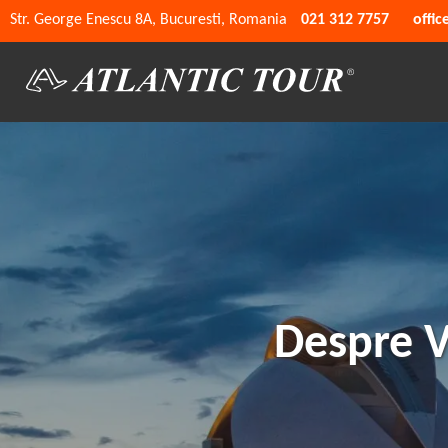
Str. George Enescu 8A, Bucuresti, Romania
021 312 7757
offic
Despre V