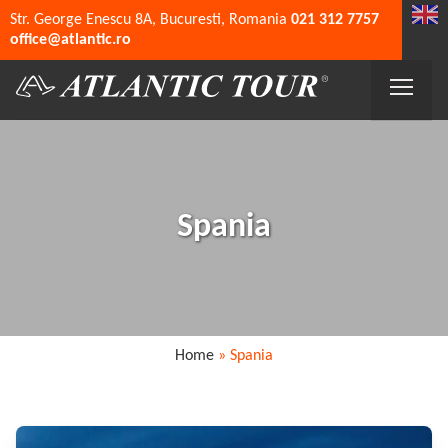
Str. George Enescu 8A, Bucuresti, Romania
021 312 7757
office@atlantic.ro
Spania
Home
»
Spania